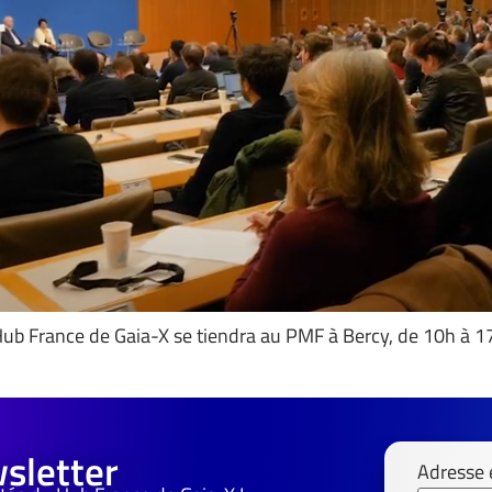
u Hub France de Gaia-X se tiendra au PMF à Bercy, de 10h à 
sletter
Adresse 