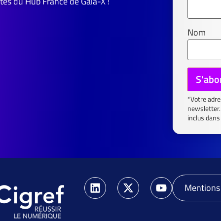
tés du Hub France de Gaia-X !
Nom
*Votre adre
newsletter.
inclus dans
Mentions 