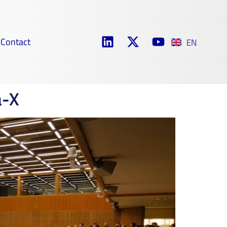
Contact
EN
a-X