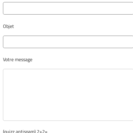
Objet
Votre message
(quizz antispam) 2+2=