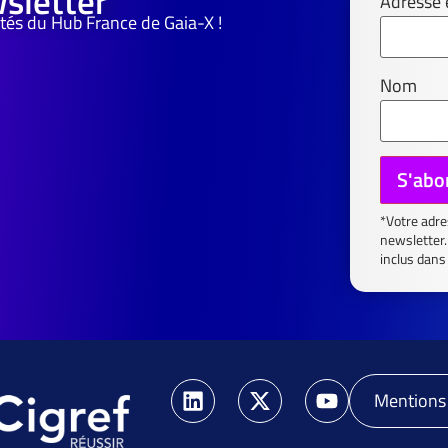
sletter
Adresse 
tés du Hub France de Gaia-X !
Nom
*Votre adre
newsletter.
inclus dans
Mentions 